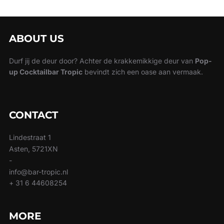
ABOUT US
Durf jij de deur door? Achter de krakkemikkige deur van
Pop-
up Cocktailbar Tropic
bevindt zich een oase aan vermaak.
CONTACT
Lindestraat 1
Asten, 5721XN
-
info@bar-tropic.nl
+ 31 6 44608254
MORE